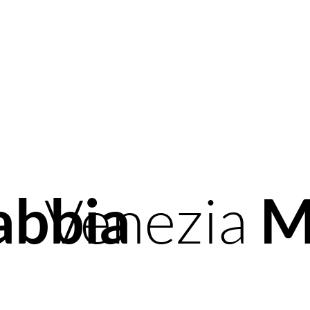
abbia
Venezia
M