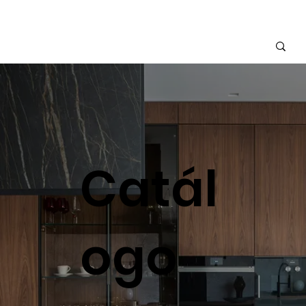
Catál
ogo