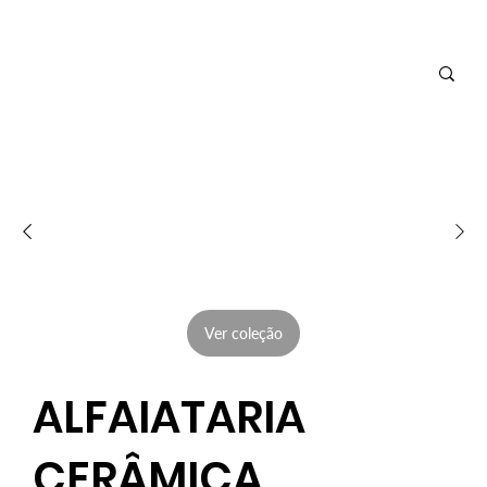
Ver coleção
ALFAIATARIA
CERÂMICA